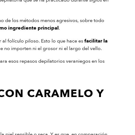
 depilatoria que se ha practicado durante siglos en
 uno de los métodos menos agresivos, sobre todo
mo ingrediente principal
.
 al folículo piloso. Esto lo que hace es
facilitar la
e no importen ni el grosor ni el largo del vello.
ara esos repasos depilatorios veraniegos en los
 CON CARAMELO Y
 la piel sensible o seca. Y es que, en comparación