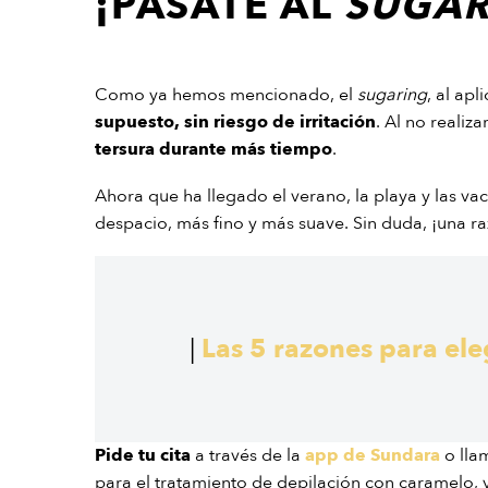
¡PÁSATE AL
SUGA
Como ya hemos mencionado, el
sugaring
, al ap
supuesto, sin riesgo de irritación
. Al no realiz
tersura durante más tiempo
.
Ahora que ha llegado el verano, la playa y las 
despacio, más fino y más suave. Sin duda, ¡una r
|
Las 5 razones para ele
Pide tu cita
a través de la
app de Sundara
o lla
para el tratamiento de depilación con caramelo, y