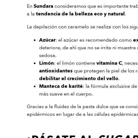
En
Sundara
consideramos que es importante traba
a la
tendencia de la belleza eco y natural
.
La depilación con caramelo se realiza con los sig
Azúcar
: el azúcar es recomendado como
ex
deteriore, de ahí que no se irrite ni muestr
sedosa.
Limón
: el limón contiene
vitamina C
, nece
antioxidantes
que protegen la piel de los r
debilitar el crecimiento del vello
.
Manteca de karité
: la fórmula exclusiva d
más suave en el cuerpo.
Gracias a la fluidez de la pasta dulce que se co
epidérmicos en lugar de a las células epidérmicas v