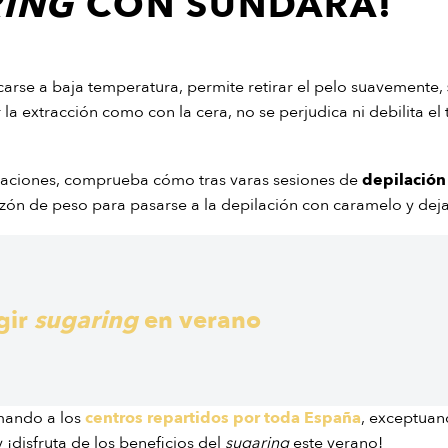
RING
CON SUNDARA!
licarse a baja temperatura, permite retirar el pelo suavemente,
ar la extracción como con la cera, no se perjudica ni debilita e
vacaciones, comprueba cómo tras varas sesiones de
depilación
azón de peso para pasarse a la depilación con caramelo y deja
gir
sugaring
en verano
mando a los
centros repartidos por toda España
, exceptuan
 ¡disfruta de los beneficios del
sugaring
este verano!