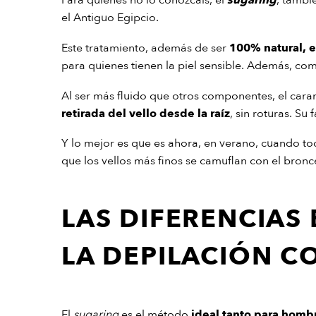
Para quienes no lo conozcáis, el
sugaring
, tamb
el Antiguo Egipcio.
Este tratamiento, además de ser
100% natural, el
para quienes tienen la piel sensible. Además, co
Al ser más fluido que otros componentes, el carame
retirada del vello desde la raíz
, sin roturas. Su
Y lo mejor es que es ahora, en verano, cuando to
que los vellos más finos se camuflan con el bronc
LAS DIFERENCIAS
LA DEPILACIÓN C
El
sugaring
es el método
ideal tanto para homb