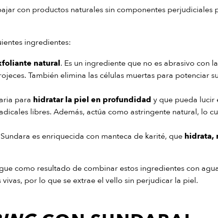
jar con productos naturales sin componentes perjudiciales pa
uientes ingredientes:
foliante natural
. Es un ingrediente que no es abrasivo con la
e rojeces. También elimina las células muertas para potenciar s
saria para
hidratar la piel en profundidad
y que pueda lucir 
adicales libres. Además, actúa como astringente natural, lo c
e Sundara es enriquecida con manteca de karité, que
hidrata,
nsigue como resultado de combinar estos ingredientes con agua
ivas, por lo que se extrae el vello sin perjudicar la piel.