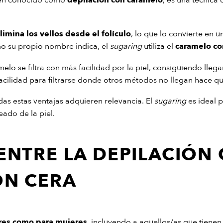
ién conocido como
depilación con caramelo
, es una técnica
imina los vellos desde el folículo
, lo que lo convierte en
mo su propio nombre indica, el
sugaring
utiliza el
caramelo co
lo se filtra con más facilidad por la piel, consiguiendo llegar
 facilidad para filtrarse donde otros métodos no llegan hace qu
das estas ventajas adquieren relevancia. El
sugaring
es ideal p
eado de la piel.
 ENTRE LA DEPILACIÓN
ON CERA
res como para mujeres
, incluyendo a aquellos/as que tienen