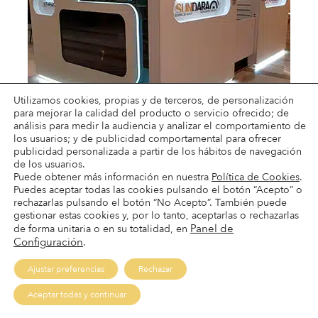
Utilizamos cookies, propias y de terceros, de personalización
para mejorar la calidad del producto o servicio ofrecido; de
análisis para medir la audiencia y analizar el comportamiento de
los usuarios; y de publicidad comportamental para ofrecer
publicidad personalizada a partir de los hábitos de navegación
de los usuarios.
Puede obtener más información en nuestra
Política de Cookies
.
BROW BAR
Puedes aceptar todas las cookies pulsando el botón “Acepto” o
CC Centro Oeste
rechazarlas pulsando el botón “No Acepto”. También puede
Tel. 677 144 753
gestionar estas cookies y, por lo tanto, aceptarlas o rechazarlas
Panel de
de forma unitaria o en su totalidad, en
L-D: 10:00-22:00
Configuración
.
Ajustar preferencias
Rechazar
Pide tu cita
Aceptar todas y continuar