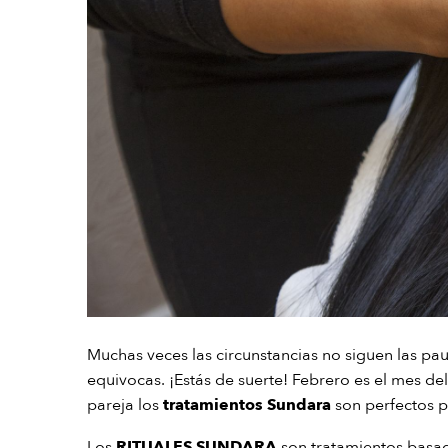
Muchas veces las circunstancias no siguen las pau
equivocas. ¡Estás de suerte! Febrero es el mes del
pareja los
tratamientos Sundara
son perfectos p
Los
RITUALES SUNDARA
son tratamientos basad