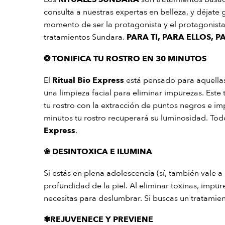
consulta a nuestras expertas en belleza, y déjate g
momento de ser la protagonista y el protagonista
tratamientos Sundara.
PARA TI, PARA ELLOS, 
❂
TONIFICA TU ROSTRO EN 30 MINUTOS
El
Ritual Bio Express
está pensado para aquella
una limpieza facial para eliminar impurezas. Este 
tu rostro con la extracción de puntos negros e im
minutos tu rostro recuperará su luminosidad. To
Express
.
❀
DESINTOXICA E ILUMINA
Si estás en plena adolescencia (sí, también vale a
profundidad de la piel. Al eliminar toxinas, impur
necesitas para deslumbrar. Si buscas un tratamient
✾
REJUVENECE Y PREVIENE