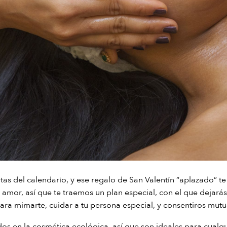
tas del calendario, y ese regalo de San Valentín “aplazado” t
 amor, así que te traemos un plan especial, con el que dejarás
ara mimarte, cuidar a tu persona especial, y consentiros mut
os en la cosmética ecológica, así que son ideales para cualq