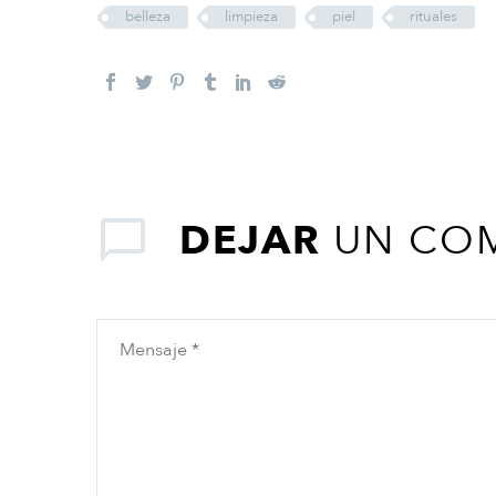
belleza
limpieza
piel
rituales
DEJAR
UN CO