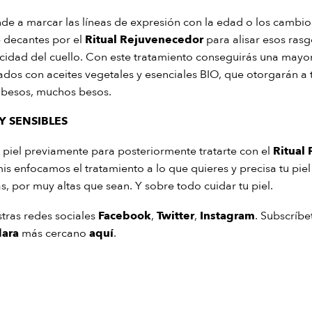
ende a marcar las líneas de expresión con la edad o los cambio
e decantes por el
Ritual Rejuvenecedor
para alisar esos rasg
sticidad del cuello. Con este tratamiento conseguirás una mayor
ados con aceites vegetales y esenciales BIO, que otorgarán a t
 y besos, muchos besos.
Y SENSIBLES
u piel previamente para posteriormente tratarte con el
Ritual 
s enfocamos el tratamiento a lo que quieres y precisa tu piel 
as, por muy altas que sean. Y sobre todo cuidar tu piel.
tras redes sociales
Facebook
,
Twitter
,
Instagram
. Subscríbe
dara
más cercano
aquí
.