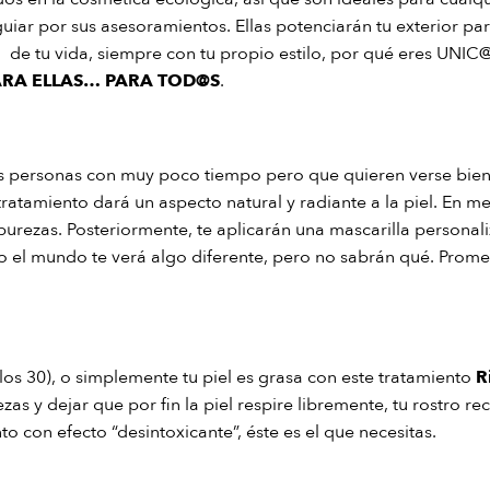
uiar por sus asesoramientos. Ellas potenciarán tu exterior para 
 de tu vida, siempre con tu propio estilo, por qué eres UNIC
PARA ELLAS… PARA TOD@S
.
s personas con muy poco tiempo pero que quieren verse bie
tratamiento dará un aspecto natural y radiante a la piel. En m
purezas. Posteriormente, te aplicarán una mascarilla personali
do el mundo te verá algo diferente, pero no sabrán qué. Prom
 los 30), o simplemente tu piel es grasa con este tratamiento
R
ezas y dejar que por fin la piel respire libremente, tu rostro 
o con efecto “desintoxicante”, éste es el que necesitas.