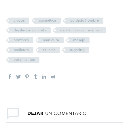
chicos
cosmética
cuidado hombre
depilación con hilo
depilación con raramelo
hombres
manicura
masaje
pedicura
rituales
sugaring
tratamientos
DEJAR
UN COMENTARIO