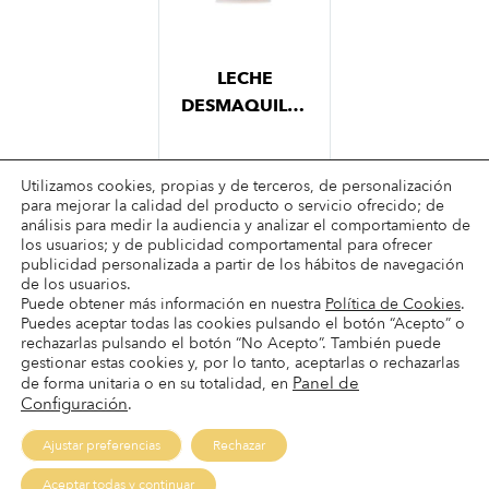
LECHE
DESMAQUILLANTE
Utilizamos cookies, propias y de terceros, de personalización
para mejorar la calidad del producto o servicio ofrecido; de
análisis para medir la audiencia y analizar el comportamiento de
los usuarios; y de publicidad comportamental para ofrecer
publicidad personalizada a partir de los hábitos de navegación
de los usuarios.
Puede obtener más información en nuestra
Política de Cookies
.
Puedes aceptar todas las cookies pulsando el botón “Acepto” o
Términos & condiciones
rechazarlas pulsando el botón “No Acepto”. También puede
Condiciones de envío
gestionar estas cookies y, por lo tanto, aceptarlas o rechazarlas
Panel de
de forma unitaria o en su totalidad, en
Condiciones de pago
Configuración
.
Devoluciones
Ajustar preferencias
Rechazar
AVISO LEGAL
·
POLÍTICA DE PRIVACIDAD
·
POLÍTICA DE
Pide tu cita
Aceptar todas y continuar