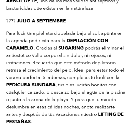
ÁRBOL DE TÉ
, uno de los más valioso antisépticos y
bactericidas que existen en la naturaleza
????
JULIO A SEPTIEMBRE
Para lucir una piel aterciopelada bajo el sol, apunta en
la agenda pedir cita para la
DEPILACIÓN CON
CARAMELO
. Gracias al
SUGARING
podrás eliminar el
antiestético vello corporal sin dolor, ni rojeces, ni
irritaciones. Recuerda que este método depilatorio
retrasa el crecimiento del pelo, ideal para estar todo el
verano perfecta. Si además, completas tu look con la
PEDICURA SUNDARA
, tus pies lucirán bonitos con
cualquier calzado, o descalzo bajo el agua de la piscina
o junto a la arena de la playa. Y para que tu mirada
deslumbre en esas cálidas noches, anota realizarte
antes y después de tus vacaciones nuestro
LIFTING DE
PESTAÑAS
.