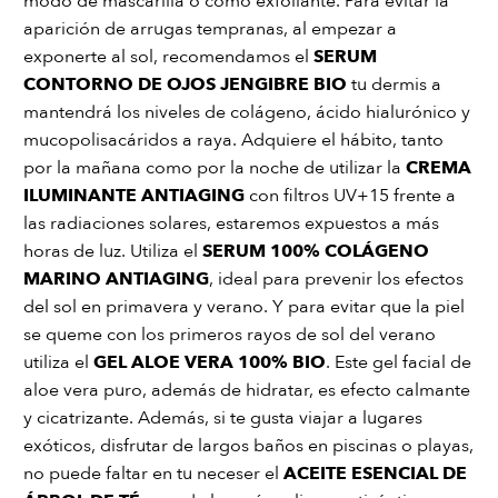
modo de mascarilla o como exfoliante. Para evitar la
aparición de arrugas tempranas, al empezar a
exponerte al sol, recomendamos el
SERUM
CONTORNO DE OJOS JENGIBRE BIO
tu dermis a
mantendrá los niveles de colágeno, ácido hialurónico y
mucopolisacáridos a raya. Adquiere el hábito, tanto
por la mañana como por la noche de utilizar la
CREMA
ILUMINANTE ANTIAGING
con filtros UV+15 frente a
las radiaciones solares, estaremos expuestos a más
horas de luz. Utiliza el
SERUM 100% COLÁGENO
MARINO ANTIAGING
, ideal para prevenir los efectos
del sol en primavera y verano. Y para evitar que la piel
se queme con los primeros rayos de sol del verano
utiliza el
GEL ALOE VERA 100% BIO
. Este gel facial de
aloe vera puro, además de hidratar, es efecto calmante
y cicatrizante. Además, si te gusta viajar a lugares
exóticos, disfrutar de largos baños en piscinas o playas,
no puede faltar en tu neceser el
ACEITE ESENCIAL DE