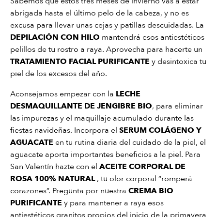
Sabemos que estos tres meses de invierno vas a estar
abrigada hasta el último pelo de la cabeza, y no es
excusa para llevar unas cejas y patillas descuidadas. La
DEPILACIÓN CON HILO
mantendrá esos antiestéticos
pelillos de tu rostro a raya. Aprovecha para hacerte un
TRATAMIENTO FACIAL PURIFICANTE
y desintoxica tu
piel de los excesos del año.
Aconsejamos empezar con la
LECHE
DESMAQUILLANTE DE JENGIBRE BIO
, para eliminar
las impurezas y el maquillaje acumulado durante las
fiestas navideñas. Incorpora el
SERUM COLÁGENO Y
AGUACATE
en tu rutina diaria del cuidado de la piel, el
aguacate aporta importantes beneficios a la piel. Para
San Valentín hazte con el
ACEITE CORPORAL DE
ROSA 100% NATURAL
, tu olor corporal “romperá
corazones”. Pregunta por nuestra
CREMA BIO
PURIFICANTE
y para mantener a raya esos
antiestéticos granitos propios del inicio de la primavera